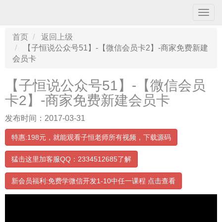
导
航
条
首页
返回上级
【子恒说公众号51】-【微信会员卡2】-商家免费新建
会员卡
【子恒说公众号51】-【微信会员
卡2】-商家免费新建会员卡
发布时间：2017-03-31
特惠:198元，就能观看子恒老师所有视频，下载源码
猛击这里加客服QQ：2334512685了解
00:00:00
/ 16:52
新会员福利:免费学微信开发1-10中任一课程 点击查看