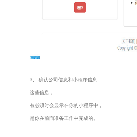
3、 确认公司信息和
小程序信息
这些信息，
有必须时会显示在你的小程序中，
是你在前面准备工作中完成的。