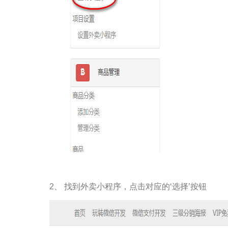
2、 找到外卖小程序，点击对应的‘选择’按钮