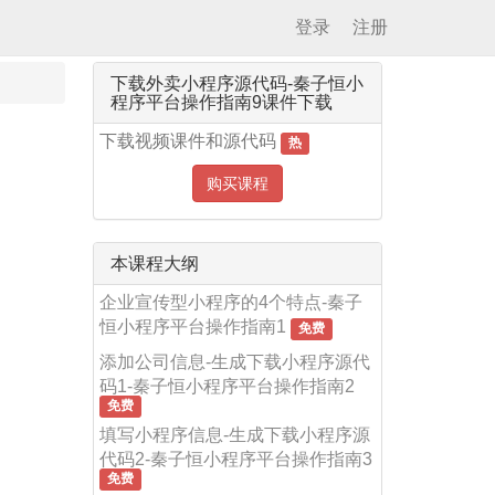
登录
注册
下载外卖小程序源代码-秦子恒小
程序平台操作指南9课件下载
下载视频课件和源代码
热
购买课程
本课程大纲
企业宣传型小程序的4个特点-秦子
恒小程序平台操作指南1
免费
添加公司信息-生成下载小程序源代
码1-秦子恒小程序平台操作指南2
免费
填写小程序信息-生成下载小程序源
代码2-秦子恒小程序平台操作指南3
免费