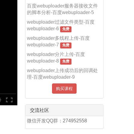
百度webuploader服务器接收文件
的脚本分析-百度webuploader-5
webuploader过滤文件类型-百度
webuploader-6
免费
webuploader多线程上传-百度
webuploader-7
免费
webuploader分片上传-百度
webuploader-8
免费
webuploader上传成功后的回调处
理-百度webuploader-9
购买课程
交流社区
微信开发QQ群：
274952558