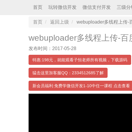
首页
玩转微信开发
微信支付开发
三级分
首页
返回上级
webuploader多线程上传-百度
webuploader多线程上传-百度w
发布时间：2017-05-28
特惠:198元，就能观看子恒老师所有视频，下载源码
猛击这里加客服QQ：2334512685了解
新会员福利:免费学微信开发1-10中任一课程 点击查看